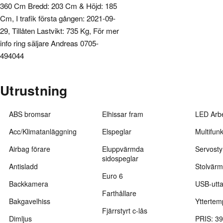
360 Cm Bredd: 203 Cm & Höjd: 185
Cm, I trafik första gången: 2021-09-
29, Tillåten Lastvikt: 735 Kg, För mer
info ring säljare Andreas
0705-
494044
Utrustning
ABS bromsar
Elhissar fram
LED Arbe
Acc/Klimatanläggning
Elspeglar
Multifunk
Airbag förare
Eluppvärmda
Servosty
sidospeglar
Antisladd
Stolvärm
Euro 6
Backkamera
USB-utt
Farthållare
Bakgavelhiss
Yttertem
Fjärrstyrt c-lås
Dimljus
PRIS: 3