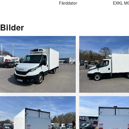
Färddator
EXKL M
Bilder