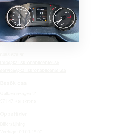
Kontakta oss
0455-575 50
info@karlskronabilcenter.se
service@karlskronabilcenter.se
Besök oss
Gullbernavägen 31
371 47 Karlskrona
Öppettider
Bilförsäljning
Vardagar 09.00-18.00