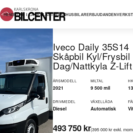
HEM
BILAR I LAGER
LASTBILAR
HUSBILAR
ERBJUDANDEN
VERKS
Iveco Daily 35S14
Skåpbil Kyl/Frysbil
Dag/Nattkyla Z-Lift
ÅRSMODELL
MILTAL
H
2021
9 500 mil
1
DRIVMEDEL
VÄXELLÅDA
F
Diesel
Automatisk
Vi
493 750 kr
(395 000 kr exkl. mom