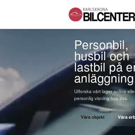
Personbil,
husbil och
lastbil på e
anläggning
Utforska vårt lager online ell
personlig visning hos oss.
Våra objekt
Våra er