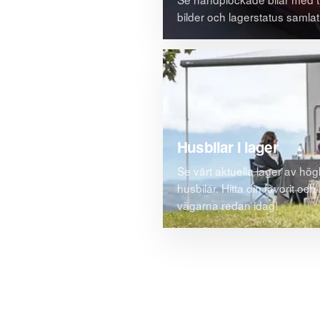
bilder och lagerstatus samlat 
Husbilar i lager
Se vårt aktuella lager av högk
husbilar. Hitta din favorit och 
vägarna redan idag!