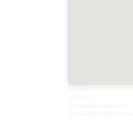
Kontakta oss
0455-575 50
info@karlskronabilcenter.se
service@karlskronabilcenter.se